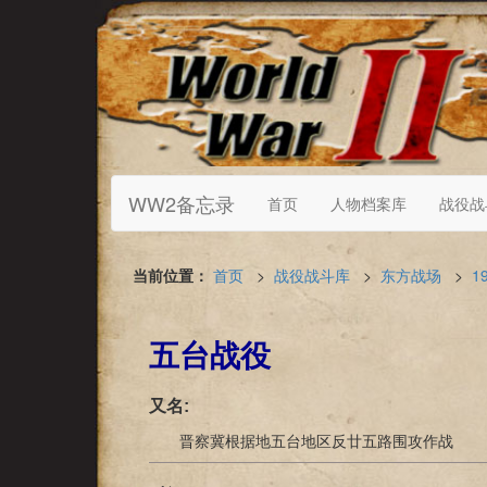
WW2备忘录
首页
人物档案库
战役战
当前位置：
首页
>
战役战斗库
>
东方战场
>
1
五台战役
又名:
晋察冀根据地五台地区反廿五路围攻作战