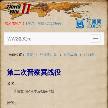
您还未登录！
|
登录
|
注册
|
忘记密码
|
WW2备忘录
Toggle
navigati
当前位置：
首页
>
战役战斗库
>
东方战场
>
1941年
第二次晋察冀战役
又名:
晋察冀地区秋季反扫荡作战
时间: