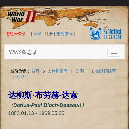
您还未登录！
|
登录
|
注册
|
忘记密码
|
WW2备忘录
Toggle
navigati
当前位置：
首页
>
人物档案库
>
法国
>
自由法国陆军
>
中将
达柳斯·布劳赫-达索
（Darius-Paul Bloch-Dassault）
1882.01.13 - 1969.05.30