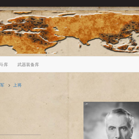
斗库
武器装备库
军
>
上将