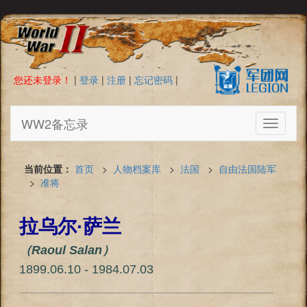
您还未登录！
|
登录
|
注册
|
忘记密码
|
WW2备忘录
Toggle
navigati
当前位置：
首页
>
人物档案库
>
法国
>
自由法国陆军
>
准将
拉乌尔·萨兰
（Raoul Salan）
1899.06.10 - 1984.07.03