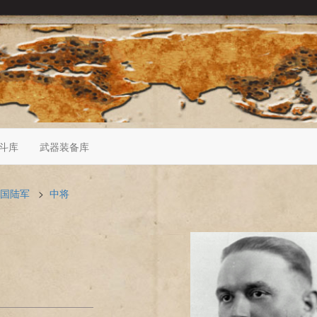
斗库
武器装备库
国陆军
>
中将