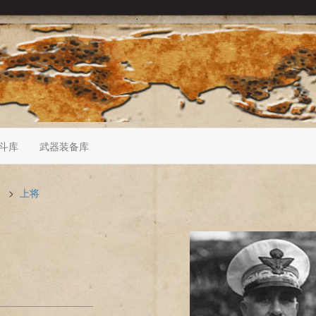
斗库
武器装备库
>
上将