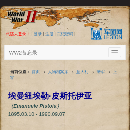
您还未登录！
|
登录
|
注册
|
忘记密码
|
WW2备忘录
Toggle
navigati
当前位置：
首页
>
人物档案库
>
意大利
>
陆军
>
上
将
埃曼纽埃勒·皮斯托伊亚
（Emanuele Pistoia）
1895.03.10 - 1990.09.07