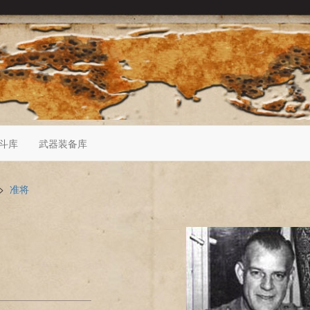
斗库
武器装备库
>
准将