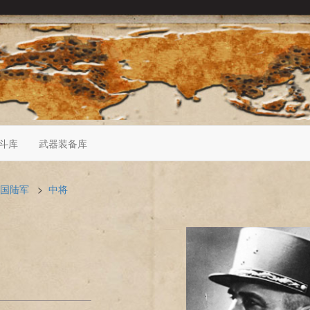
斗库
武器装备库
国陆军
>
中将
）