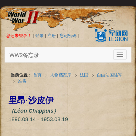
您还未登录！
|
登录
|
注册
|
忘记密码
|
WW2备忘录
Toggle
navigati
当前位置：
首页
>
人物档案库
>
法国
>
自由法国陆军
>
准将
里昂·沙皮伊
（Léon Chappuis）
1896.08.14 - 1953.08.19