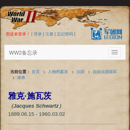
您还未登录！
|
登录
|
注册
|
忘记密码
|
WW2备忘录
Toggle
navigati
当前位置：
首页
>
人物档案库
>
法国
>
自由法国陆军
>
准将
雅克·施瓦茨
（Jacques Schwartz）
1889.06.15 - 1960.03.02