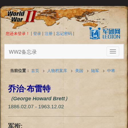
您还未登录！
|
登录
|
注册
|
忘记密码
|
WW2备忘录
Toggle
navigati
当前位置：
首页
>
人物档案库
>
美国
>
陆军
>
中将
乔治·布雷特
（George Howard Brett）
1886.02.07 - 1963.12.02
军衔: