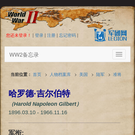
您还未登录！
|
登录
|
注册
|
忘记密码
|
WW2备忘录
Toggle
navigati
当前位置：
首页
>
人物档案库
>
美国
>
陆军
>
准将
哈罗德·吉尔伯特
（Harold Napoleon Gilbert）
1896.03.10 - 1966.11.16
军衔: