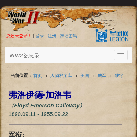
您还未登录！
|
登录
|
注册
|
忘记密码
|
WW2备忘录
Toggle
navigati
当前位置：
首页
>
人物档案库
>
美国
>
陆军
>
准将
弗洛伊德·加洛韦
（Floyd Emerson Galloway）
1890.09.11 - 1955.09.22
军衔: