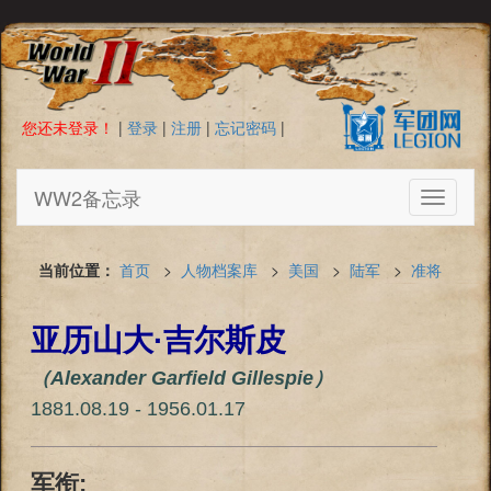
您还未登录！
|
登录
|
注册
|
忘记密码
|
WW2备忘录
Toggle
navigati
当前位置：
首页
>
人物档案库
>
美国
>
陆军
>
准将
亚历山大·吉尔斯皮
（Alexander Garfield Gillespie）
1881.08.19 - 1956.01.17
军衔: