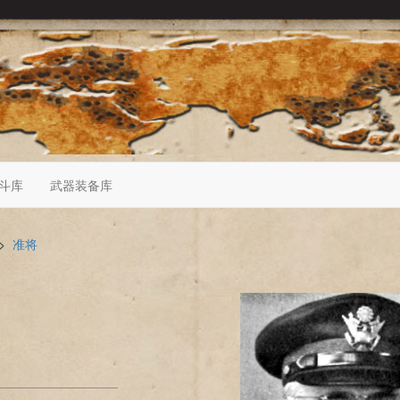
斗库
武器装备库
>
准将