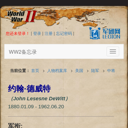
您还未登录！
|
登录
|
注册
|
忘记密码
|
WW2备忘录
Toggle
navigati
当前位置：
首页
>
人物档案库
>
美国
>
陆军
>
中将
约翰·德威特
（John Lesesne DeWitt）
1880.01.09 - 1962.06.20
军衔: