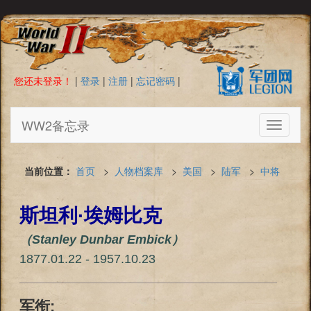
您还未登录！
|
登录
|
注册
|
忘记密码
|
WW2备忘录
Toggle
navigati
当前位置：
首页
>
人物档案库
>
美国
>
陆军
>
中将
斯坦利·埃姆比克
（Stanley Dunbar Embick）
1877.01.22 - 1957.10.23
军衔: