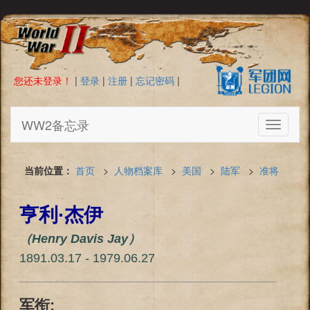
您还未登录！
|
登录
|
注册
|
忘记密码
|
WW2备忘录
Toggle
navigati
当前位置：
首页
>
人物档案库
>
美国
>
陆军
>
准将
亨利·杰伊
（Henry Davis Jay）
1891.03.17 - 1979.06.27
军衔: