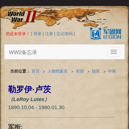
您还未登录！
|
登录
|
注册
|
忘记密码
|
WW2备忘录
Toggle
navigati
当前位置：
首页
>
人物档案库
>
美国
>
陆军
>
中将
勒罗伊·卢茨
（LeRoy Lutes）
1890.10.04 - 1980.01.30
军衔: