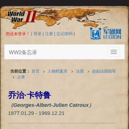
您还未登录！
|
登录
|
注册
|
忘记密码
|
WW2备忘录
Toggle
navigati
当前位置：
首页
>
人物档案库
>
法国
>
自由法国陆军
>
上将
乔治·卡特鲁
（Georges-Albert-Julien Catroux）
1877.01.29 - 1969.12.21