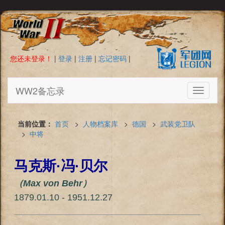
您还未登录！
|
登录
|
注册
|
忘记密码
|
WW2备忘录
Toggle
navigati
当前位置：
首页
>
人物档案库
>
德国
>
武装党卫队
>
中将
马克斯·冯·贝尔
（Max von Behr）
1879.01.10 - 1951.12.27