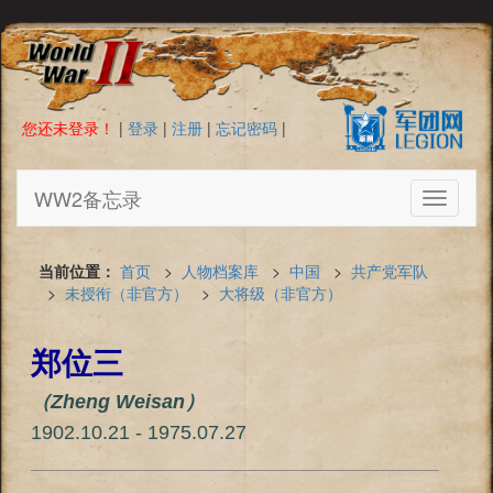
您还未登录！
|
登录
|
注册
|
忘记密码
|
WW2备忘录
Toggle
navigati
当前位置：
首页
>
人物档案库
>
中国
>
共产党军队
>
未授衔（非官方）
>
大将级（非官方）
郑位三
（Zheng Weisan）
1902.10.21 - 1975.07.27