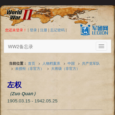
您还未登录！
|
登录
|
注册
|
忘记密码
|
WW2备忘录
Toggle
navigati
当前位置：
首页
>
人物档案库
>
中国
>
共产党军队
>
未授衔（非官方）
>
大将级（非官方）
左权
（Zuo Quan）
1905.03.15 - 1942.05.25