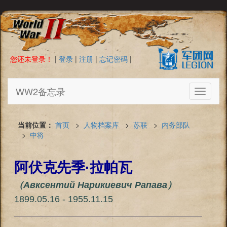
您还未登录！
|
登录
|
注册
|
忘记密码
|
WW2备忘录
Toggle
navigati
当前位置：
首页
>
人物档案库
>
苏联
>
内务部队
>
中将
阿伏克先季·拉帕瓦
（Авксентий Нарикиевич Рапава）
1899.05.16 - 1955.11.15