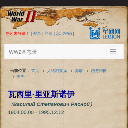
您还未登录！
|
登录
|
注册
|
忘记密码
|
WW2备忘录
Toggle
navigati
当前位置：
首页
>
人物档案库
>
苏联
>
内务部队
>
中将
瓦西里·里亚斯诺伊
（Василий Степанович Рясной）
1904.00.00 - 1995.12.12