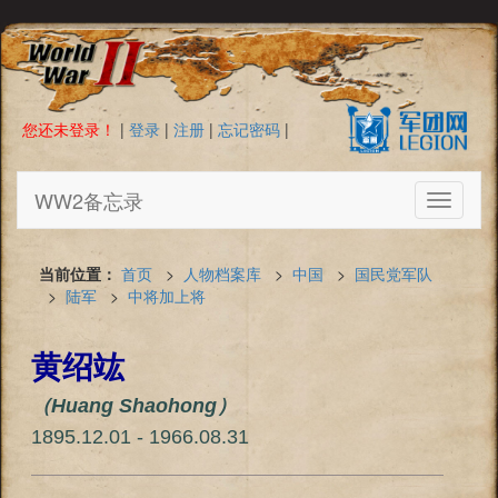
您还未登录！
|
登录
|
注册
|
忘记密码
|
WW2备忘录
Toggle
navigati
当前位置：
首页
>
人物档案库
>
中国
>
国民党军队
>
陆军
>
中将加上将
黄绍竑
（Huang Shaohong）
1895.12.01 - 1966.08.31