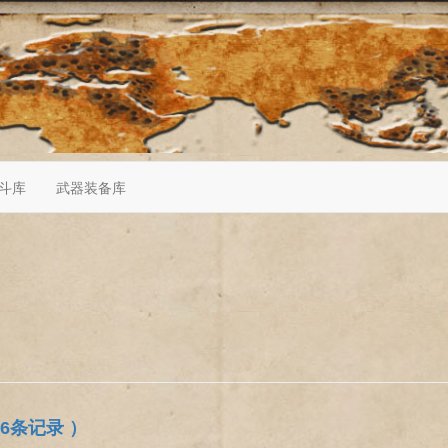
斗库
武器装备库
86条记录 ）