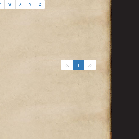
V
W
X
Y
Z
<<
1
>>