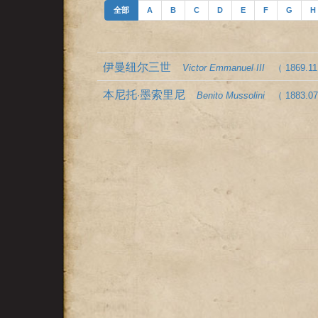
全部
A
B
C
D
E
F
G
H
伊曼纽尔三世
Victor Emmanuel III
（ 1869.11
本尼托·墨索里尼
Benito Mussolini
（ 1883.07