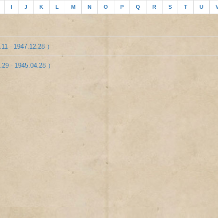
I
J
K
L
M
N
O
P
Q
R
S
T
U
.11 - 1947.12.28 ）
.29 - 1945.04.28 ）