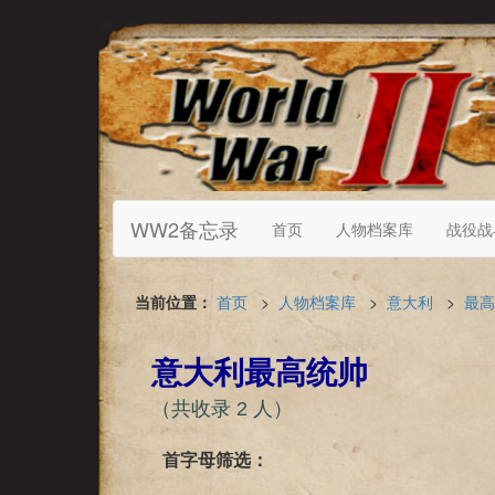
WW2备忘录
首页
人物档案库
战役战
当前位置：
首页
>
人物档案库
>
意大利
>
最高
意大利最高统帅
（共收录 2 人）
首字母筛选：