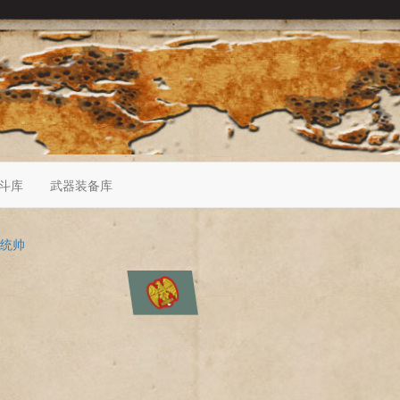
斗库
武器装备库
统帅