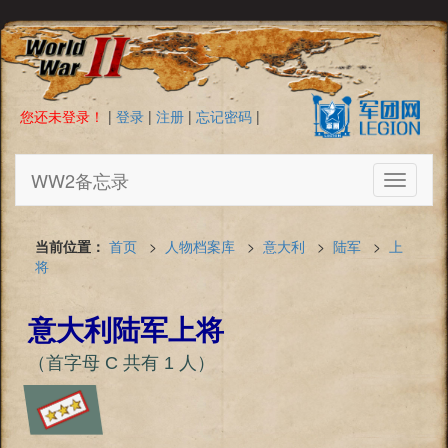
您还未登录！
|
登录
|
注册
|
忘记密码
|
WW2备忘录
Toggle
navigati
当前位置：
首页
>
人物档案库
>
意大利
>
陆军
>
上
将
意大利陆军上将
（首字母 C 共有 1 人）