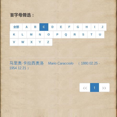
首字母筛选：
全部
A
B
C
D
E
F
G
H
I
J
K
L
M
N
O
P
Q
R
S
T
U
V
W
X
Y
Z
马里奥·卡拉西奥洛
Mario Caracciolo
（ 1880.02.25 -
1954.12.21 ）
<<
1
>>