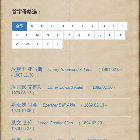
首字母筛选：
全部
A
B
C
D
E
F
G
H
I
J
K
L
M
N
O
P
Q
R
S
T
U
V
W
X
Y
Z
埃默里·亚当斯
Emory Sherwood Adams
（ 1881.02.06
- 1967.11.30 ）
埃尔默·艾德勒
Elmer Edward Adler
（ 1892.01.30 -
1970.08.13 ）
斯班瑟·阿金
Spencer Ball Akin
（ 1889.02.13 -
1973.10.06 ）
莱文·艾伦
Leven Cooper Allen
（ 1894.03.29 -
1979.09.27 ）