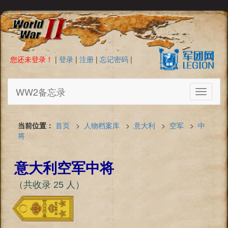
您还未登录！
|
登录
|
注册
|
忘记密码
|
WW2备忘录
Toggle
navigati
当前位置：
首页
>
人物档案库
>
意大利
>
空军
>
中
将
意大利空军中将
（共收录 25 人）