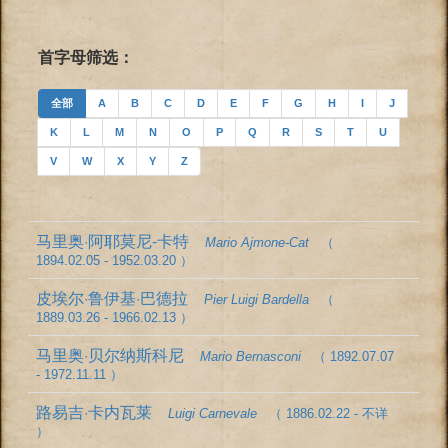
首字母筛选：
全部
A
B
C
D
E
F
G
H
I
J
K
L
M
N
O
P
Q
R
S
T
U
V
W
X
Y
Z
马里奥·阿耶莫尼-卡特
Mario Ajmone-Cat
（
1894.02.05 - 1952.03.20 ）
皮埃尔·鲁伊基·巴德拉
Pier Luigi Bardella
（
1889.03.26 - 1966.02.13 ）
马里奥·贝尔纳斯科尼
Mario Bernasconi
（ 1892.07.07
- 1972.11.11 ）
路易吉·卡内瓦莱
Luigi Carnevale
（ 1886.02.22 - 不详
）