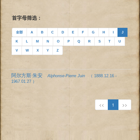
首字母筛选：
全部
A
B
C
D
E
F
G
H
I
J
K
L
M
N
O
P
Q
R
S
T
U
V
W
X
Y
Z
阿尔方斯·朱安
Alphonse-Pierre Juin
（ 1888.12.16 -
1967.01.27 ）
<<
1
>>