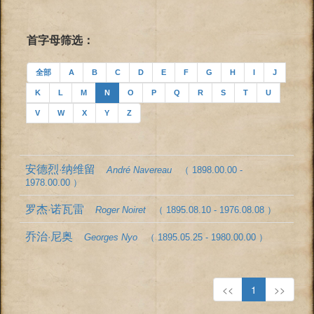
首字母筛选：
全部
A
B
C
D
E
F
G
H
I
J
K
L
M
N
O
P
Q
R
S
T
U
V
W
X
Y
Z
安德烈·纳维留
André Navereau
（ 1898.00.00 -
1978.00.00 ）
罗杰·诺瓦雷
Roger Noiret
（ 1895.08.10 - 1976.08.08 ）
乔治·尼奥
Georges Nyo
（ 1895.05.25 - 1980.00.00 ）
<<
1
>>