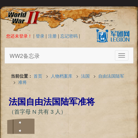
您还未登录！
|
登录
|
注册
|
忘记密码
|
WW2备忘录
Toggle
navigati
当前位置：
首页
>
人物档案库
>
法国
>
自由法国陆军
>
准将
法国自由法国陆军准将
（首字母 N 共有 3 人）