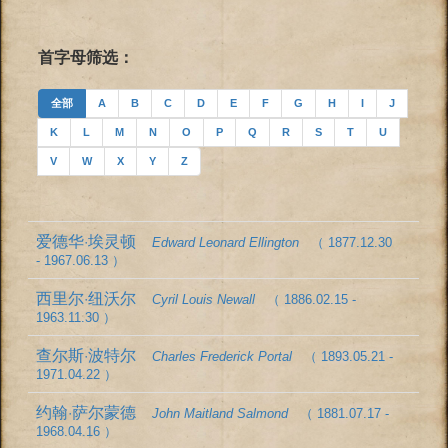
首字母筛选：
全部
A
B
C
D
E
F
G
H
I
J
K
L
M
N
O
P
Q
R
S
T
U
V
W
X
Y
Z
爱德华·埃灵顿
Edward Leonard Ellington
（ 1877.12.30
- 1967.06.13 ）
西里尔·纽沃尔
Cyril Louis Newall
（ 1886.02.15 -
1963.11.30 ）
查尔斯·波特尔
Charles Frederick Portal
（ 1893.05.21 -
1971.04.22 ）
约翰·萨尔蒙德
John Maitland Salmond
（ 1881.07.17 -
1968.04.16 ）