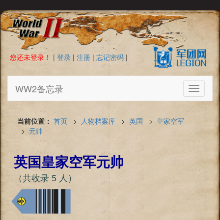
您还未登录！
|
登录
|
注册
|
忘记密码
|
WW2备忘录
Toggle
navigati
当前位置：
首页
>
人物档案库
>
英国
>
皇家空军
>
元帅
英国皇家空军元帅
（共收录 5 人）