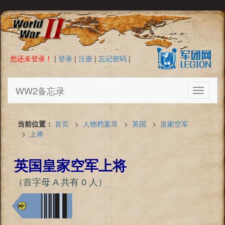
您还未登录！
|
登录
|
注册
|
忘记密码
|
WW2备忘录
Toggle
navigati
当前位置：
首页
>
人物档案库
>
英国
>
皇家空军
>
上将
英国皇家空军上将
（首字母 A 共有 0 人）