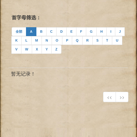
首字母筛选：
全部
A
B
C
D
E
F
G
H
I
J
K
L
M
N
O
P
Q
R
S
T
U
V
W
X
Y
Z
暂无记录！
<<
>>