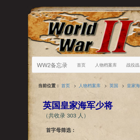
WW2备忘录
首页
人物档案库
战役战
当前位置：
首页
>
人物档案库
>
英国
>
皇家海
英国皇家海军少将
（共收录 303 人）
首字母筛选：