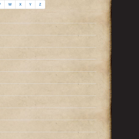
V
W
X
Y
Z