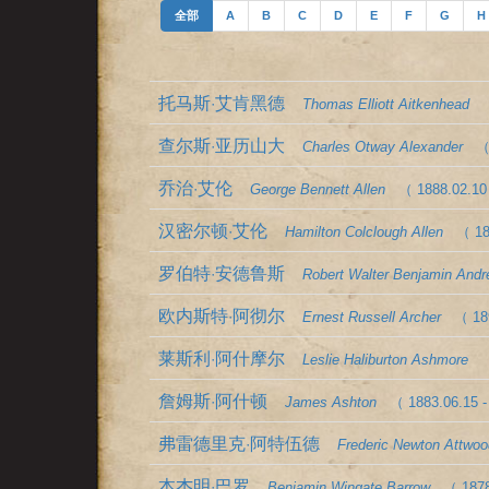
全部
A
B
C
D
E
F
G
H
托马斯·艾肯黑德
Thomas Elliott Aitkenhead
查尔斯·亚历山大
Charles Otway Alexander
（
乔治·艾伦
George Bennett Allen
（ 1888.02.10
汉密尔顿·艾伦
Hamilton Colclough Allen
（ 18
罗伯特·安德鲁斯
Robert Walter Benjamin And
欧内斯特·阿彻尔
Ernest Russell Archer
（ 18
莱斯利·阿什摩尔
Leslie Haliburton Ashmore
（
詹姆斯·阿什顿
James Ashton
（ 1883.06.15 -
弗雷德里克·阿特伍德
Frederic Newton Attwoo
本杰明·巴罗
Benjamin Wingate Barrow
（ 1878