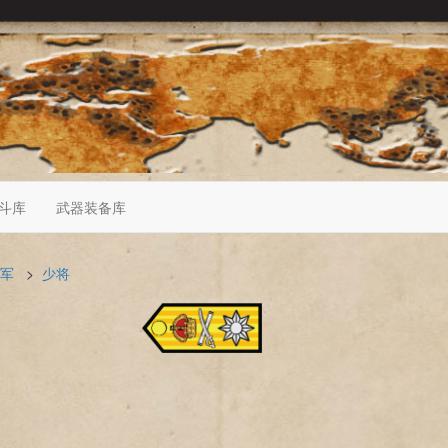
斗库
武器装备库
军
>
少将