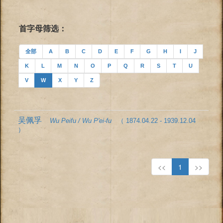
首字母筛选：
全部
A
B
C
D
E
F
G
H
I
J
K
L
M
N
O
P
Q
R
S
T
U
V
W
X
Y
Z
吴佩孚
Wu Peifu / Wu P'ei-fu
（ 1874.04.22 - 1939.12.04
）
<<
1
>>