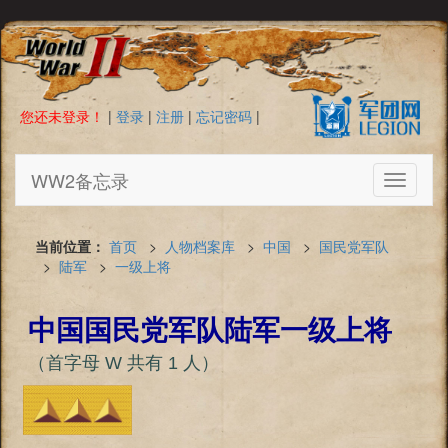
您还未登录！
|
登录
|
注册
|
忘记密码
|
WW2备忘录
Toggle
navigati
当前位置：
首页
>
人物档案库
>
中国
>
国民党军队
>
陆军
>
一级上将
中国国民党军队陆军一级上将
（首字母 W 共有 1 人）