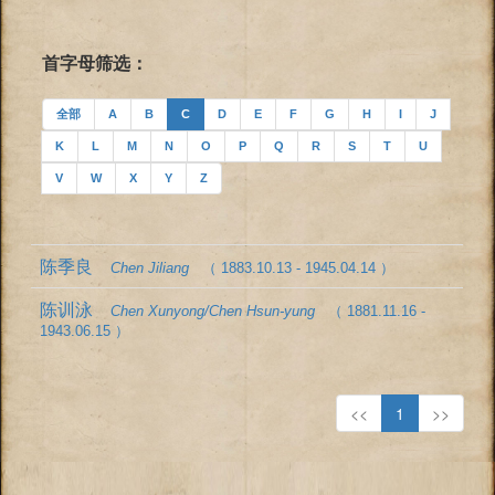
首字母筛选：
全部
A
B
C
D
E
F
G
H
I
J
K
L
M
N
O
P
Q
R
S
T
U
V
W
X
Y
Z
陈季良
Chen Jiliang
（ 1883.10.13 - 1945.04.14 ）
陈训泳
Chen Xunyong/Chen Hsun-yung
（ 1881.11.16 -
1943.06.15 ）
<<
1
>>