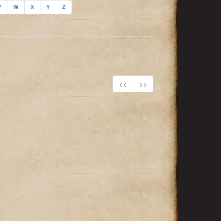
V
W
X
Y
Z
<<
>>