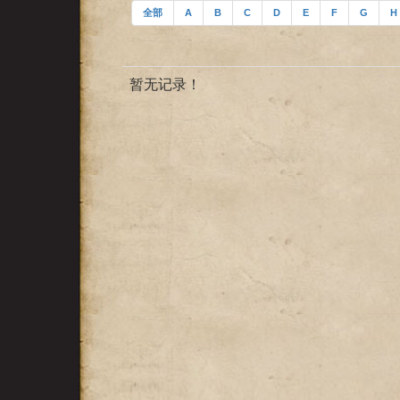
全部
A
B
C
D
E
F
G
H
暂无记录！