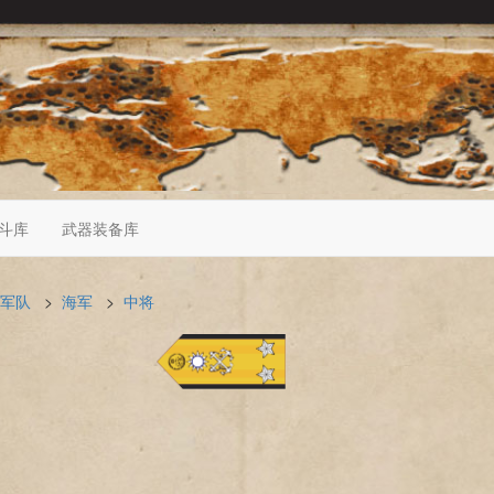
斗库
武器装备库
军队
>
海军
>
中将