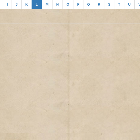
I
J
K
L
M
N
O
P
Q
R
S
T
U