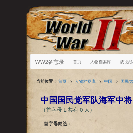
WW2备忘录
首页
人物档案库
战役战
当前位置：
首页
>
人物档案库
>
中国
>
国民党
中国国民党军队海军中将
（首字母 L 共有 0 人）
首字母筛选：