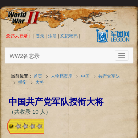
您还未登录！
|
登录
|
注册
|
忘记密码
|
WW2备忘录
Toggle
navigati
当前位置：
首页
>
人物档案库
>
中国
>
共产党军队
>
授衔
>
大将
中国共产党军队授衔大将
（共收录 10 人）