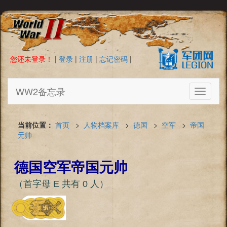
您还未登录！
|
登录
|
注册
|
忘记密码
|
WW2备忘录
Toggle
navigati
当前位置：
首页
>
人物档案库
>
德国
>
空军
>
帝国
元帅
德国空军帝国元帅
（首字母 E 共有 0 人）