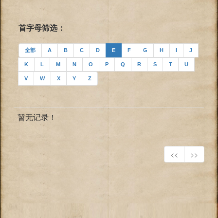
首字母筛选：
全部
A
B
C
D
E
F
G
H
I
J
K
L
M
N
O
P
Q
R
S
T
U
V
W
X
Y
Z
暂无记录！
<<
>>