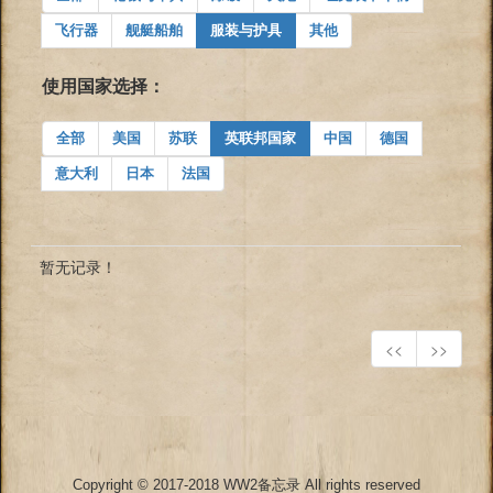
飞行器
舰艇船舶
服装与护具
其他
使用国家选择：
全部
美国
苏联
英联邦国家
中国
德国
意大利
日本
法国
暂无记录！
<<
>>
Copyright © 2017-2018 WW2备忘录 All rights reserved