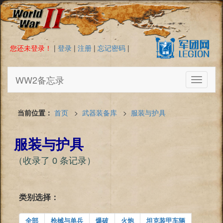
您还未登录！
|
登录
|
注册
|
忘记密码
|
WW2备忘录
Toggle
navigati
当前位置：
首页
>
武器装备库
>
服装与护具
服装与护具
（收录了 0 条记录）
类别选择：
全部
枪械与单兵
爆破
火炮
坦克装甲车辆