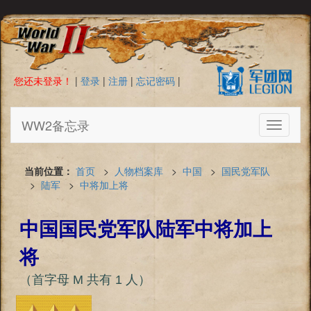
您还未登录！
|
登录
|
注册
|
忘记密码
|
WW2备忘录
Toggle
navigati
当前位置：
首页
>
人物档案库
>
中国
>
国民党军队
>
陆军
>
中将加上将
中国国民党军队陆军中将加上
将
（首字母 M 共有 1 人）