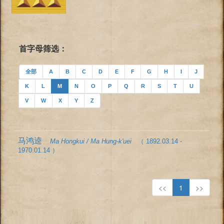
首字母筛选：
全部
A
B
C
D
E
F
G
H
I
J
K
L
M
N
O
P
Q
R
S
T
U
V
W
X
Y
Z
马鸿逵
Ma Hongkui / Ma Hung-k'uei
（ 1892.03.14 -
1970.01.14 ）
<<
1
>>