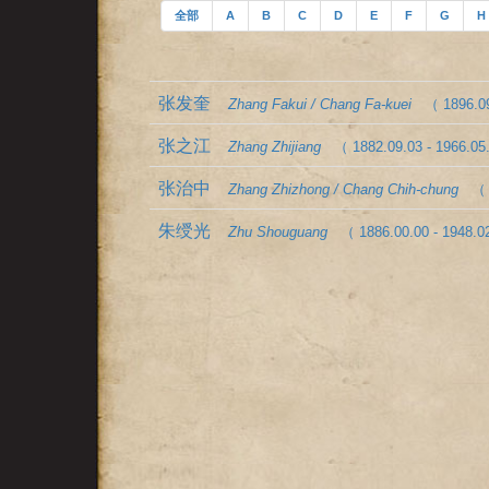
全部
A
B
C
D
E
F
G
H
张发奎
Zhang Fakui / Chang Fa-kuei
（ 1896.09
张之江
Zhang Zhijiang
（ 1882.09.03 - 1966.05
张治中
Zhang Zhizhong / Chang Chih-chung
（ 
朱绶光
Zhu Shouguang
（ 1886.00.00 - 1948.0