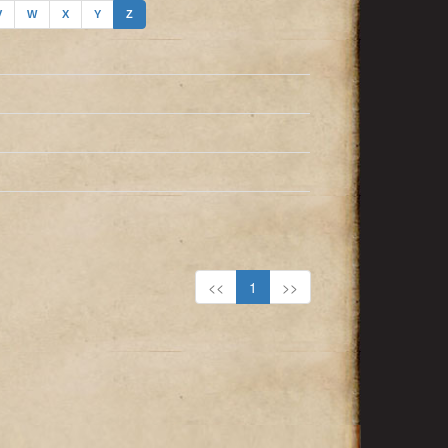
V
W
X
Y
Z
<<
1
>>