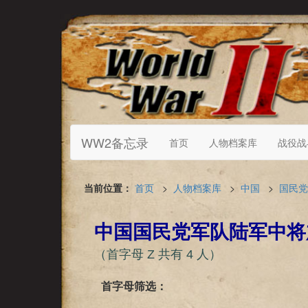
WW2备忘录
首页
人物档案库
战役战
当前位置：
首页
>
人物档案库
>
中国
>
国民党
中国国民党军队陆军中将
（首字母 Z 共有 4 人）
首字母筛选：