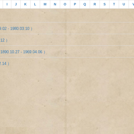
I
J
K
L
M
N
O
P
Q
R
S
T
U
.02 - 1980.03.10 ）
.12 ）
1890.10.27 - 1969.04.06 ）
2.14 ）