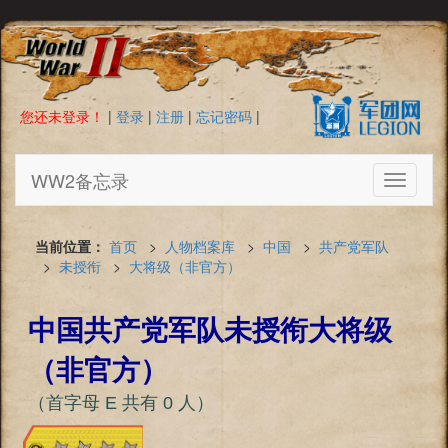
您还未登录！
|
登录
|
注册
|
忘记密码
|
WW2备忘录
Toggle
navigati
当前位置：
首页
>
人物档案库
>
中国
>
共产党军队
>
未授衔
>
大将级（非官方）
中国共产党军队未授衔大将级
（非官方）
（首字母 E 共有 0 人）