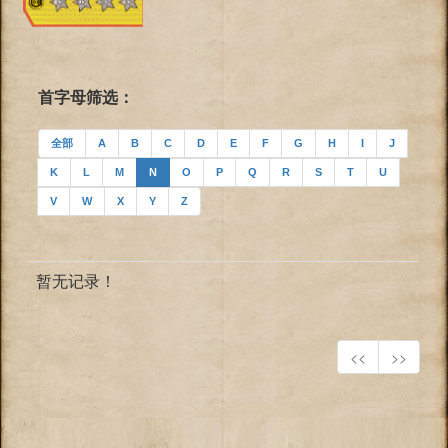
首字母筛选：
全部
A
B
C
D
E
F
G
H
I
J
K
L
M
N
O
P
Q
R
S
T
U
V
W
X
Y
Z
暂无记录！
<<
>>