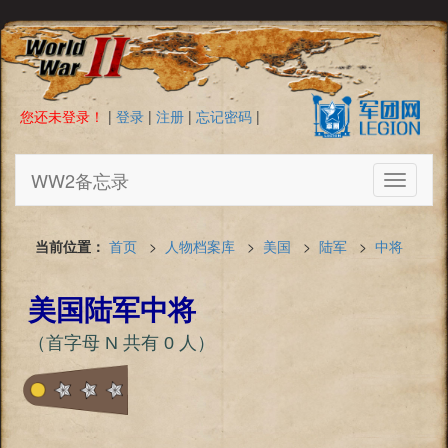
您还未登录！
|
登录
|
注册
|
忘记密码
|
WW2备忘录
Toggle
navigati
当前位置：
首页
>
人物档案库
>
美国
>
陆军
>
中将
美国陆军中将
（首字母 N 共有 0 人）