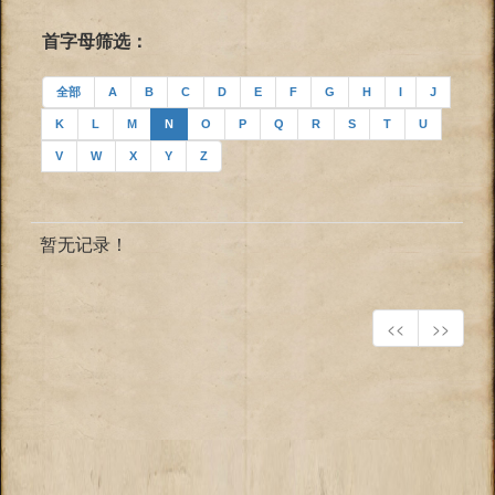
首字母筛选：
全部
A
B
C
D
E
F
G
H
I
J
K
L
M
N
O
P
Q
R
S
T
U
V
W
X
Y
Z
暂无记录！
<<
>>