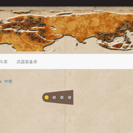
斗库
武器装备库
>
中将