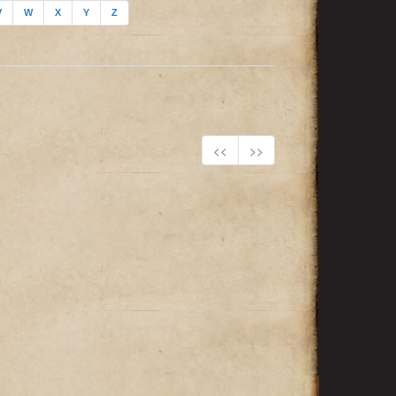
V
W
X
Y
Z
<<
>>