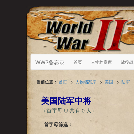
WW2备忘录
首页
人物档案库
战役战
当前位置：
首页
>
人物档案库
>
美国
>
陆军
美国陆军中将
（首字母 U 共有 0 人）
首字母筛选：