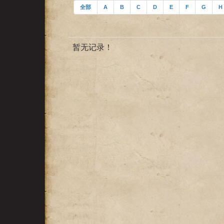
全部
A
B
C
D
E
F
G
H
暂无记录！