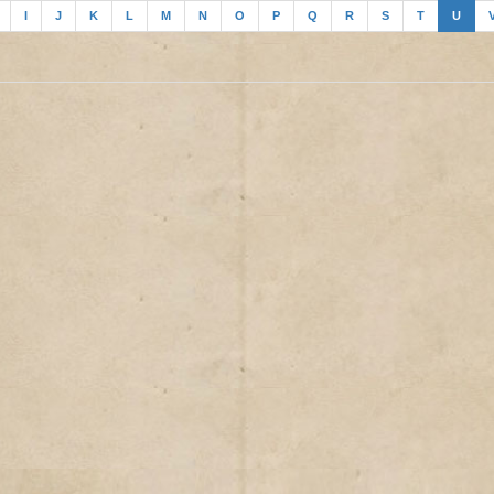
I
J
K
L
M
N
O
P
Q
R
S
T
U